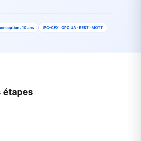
conception : 10 ans
IPC-CFX · OPC UA · REST · MQTT
s étapes