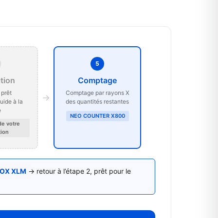
5
tion
Comptage
 prêt
Comptage par rayons X
→
luide à la
des quantités restantes
e
NEO COUNTER X800
de votre
ion
OX XLM
→ retour à l’étape 2, prêt pour le