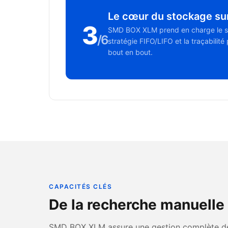
Le cœur du stockage sur
3
SMD BOX XLM prend en charge le stock
/6
stratégie FIFO/LIFO et la traçabilit
bout en bout.
CAPACITÉS CLÉS
De la recherche manuelle 
SMD BOX XLM assure une gestion complète des