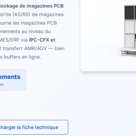
tockage de magazines PCB
ortie (AS/RS) de magazines
etourne les magazines PCB
vénements au niveau du
n MES/ERP via
IPC-CFX et
t transfert AMR/AGV — bien
 buffers en ligne.
nements
es
charger la fiche technique