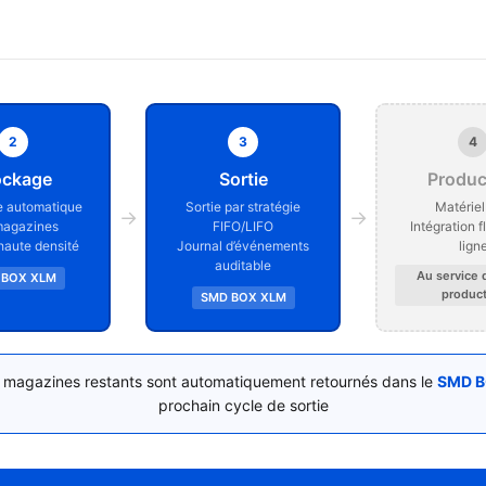
2
3
4
ockage
Sortie
Produc
 automatique
Sortie par stratégie
Matériel
→
→
magazines
FIFO/LIFO
Intégration f
haute densité
Journal d’événements
lign
auditable
Au service 
 BOX XLM
product
SMD BOX XLM
s magazines restants sont automatiquement retournés dans le
SMD B
prochain cycle de sortie