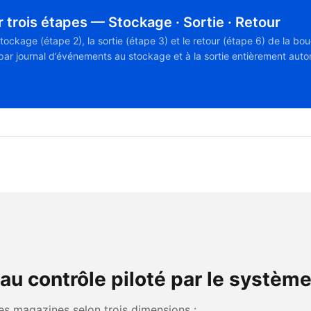
 trois étapes — Stockage · Sortie · Retour
age (étape 2), la sortie (étape 3) et le retour (étape 6) de la bouc
é par journal d’événements au stockage et à la sortie entièrement au
au contrôle piloté par le systèm
 magazines selon trois dimensions :