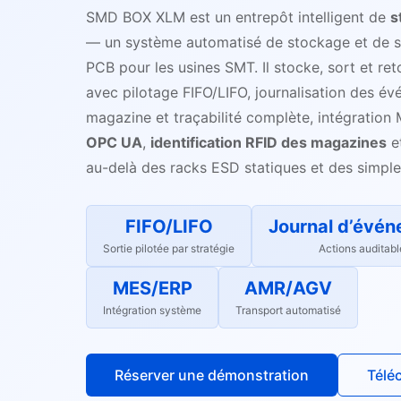
SMD BOX XLM est un entrepôt intelligent de
s
— un système automatisé de stockage et de s
PCB pour les usines SMT. Il stocke, sort et r
avec pilotage FIFO/LIFO, journalisation des é
magazine et traçabilité complète, intégratio
OPC UA
,
identification RFID des magazines
e
au-delà des racks ESD statiques et des simples
FIFO/LIFO
Journal d’évé
Sortie pilotée par stratégie
Actions auditabl
MES/ERP
AMR/AGV
Intégration système
Transport automatisé
Réserver une démonstration
Télé