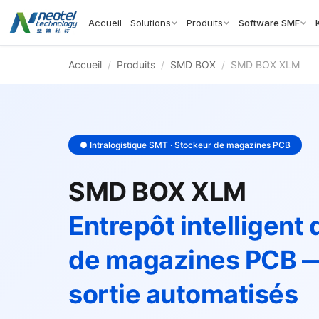
Accueil
Solutions
Produits
Software SMF
Accueil
/
Produits
/
SMD BOX
/
SMD BOX XLM
● Intralogistique SMT · Stockeur de magazines PCB
SMD BOX XLM
Entrepôt intelligent
de magazines PCB —
sortie automatisés