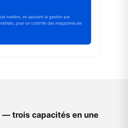
le matière, en ajoutant la gestion par
tomatisés, pour un contrôle des magazines de
e — trois capacités en une