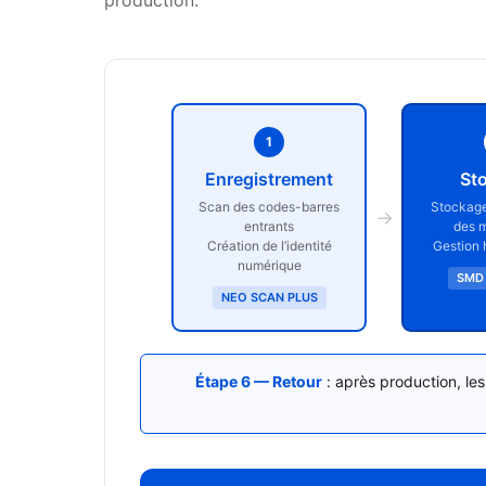
production.
1
Enregistrement
St
Scan des codes-barres
Stockage
→
entrants
des 
Création de l’identité
Gestion 
numérique
SMD
NEO SCAN PLUS
Étape 6 — Retour
: après production, le