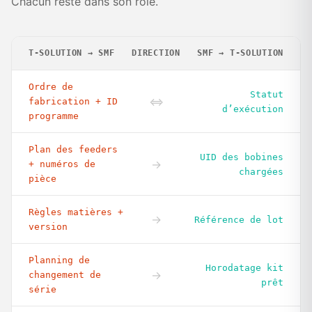
Chacun reste dans son rôle.
T-SOLUTION → SMF
DIRECTION
SMF → T-SOLUTION
Ordre de
Statut
⇔
fabrication + ID
d’exécution
programme
Plan des feeders
UID des bobines
→
+ numéros de
chargées
pièce
Règles matières +
→
Référence de lot
version
Planning de
Horodatage kit
→
changement de
prêt
série