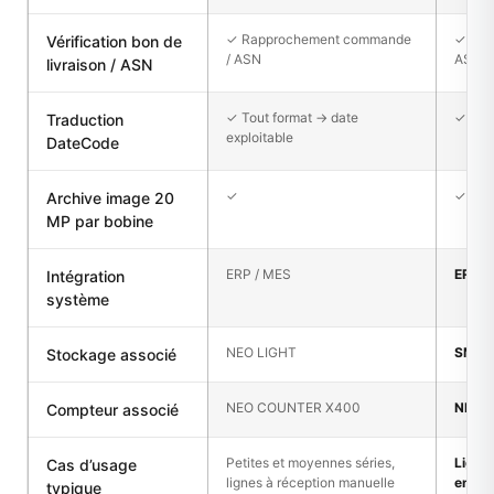
✓ Rapprochement commande
✓ Rap
Vérification bon de
/ ASN
ASN
livraison / ASN
✓ Tout format → date
✓ Tout
Traduction
exploitable
DateCode
✓
✓
Archive image 20
MP par bobine
ERP / MES
ERP /
Intégration
système
NEO LIGHT
SMD 
Stockage associé
NEO COUNTER X400
NEO 
Compteur associé
Petites et moyennes séries,
Ligne
Cas d’usage
lignes à réception manuelle
entre
typique