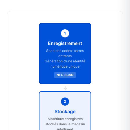
1
Enregistrement
Scan des codes-barres
entrants
Génération d’une identité
numérique unique
NEO SCAN
→
2
Stockage
Matériaux enregistrés
stockés dans le magasin
intelligent