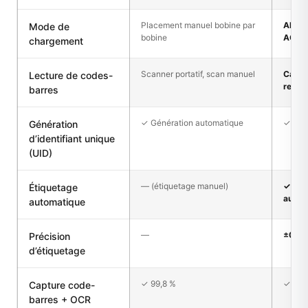
Placement manuel bobine par
Alime
Mode de
bobine
AGV
chargement
Scanner portatif, scan manuel
Caméra
Lecture de codes-
recon
barres
✓ Génération automatique
✓ Gén
Génération
d’identifiant unique
(UID)
— (étiquetage manuel)
✓ Imp
Étiquetage
autom
automatique
—
±0.1
Précision
d’étiquetage
✓ 99,8 %
✓ 99,
Capture code-
barres + OCR