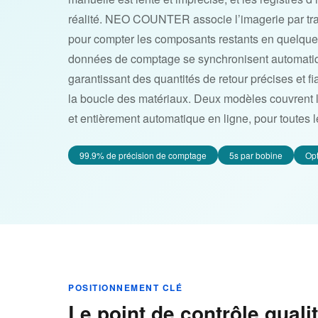
réalité. NEO COUNTER associe l’imagerie par tra
pour compter les composants restants en quelqu
données de comptage se synchronisent automati
garantissant des quantités de retour précises et f
la boucle des matériaux. Deux modèles couvrent 
et entièrement automatique en ligne, pour toutes l
99.9% de précision de comptage
5s par bobine
Opt
POSITIONNEMENT CLÉ
Le point de contrôle quali