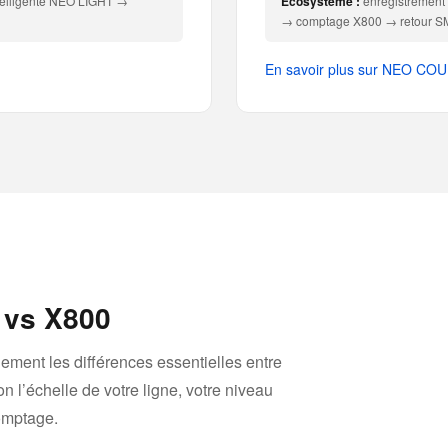
elligente NEO LIGHT →
Écosystème :
enregistremen
→ comptage X800 → retour 
En savoir plus sur NEO C
0 vs X800
ement les différences essentielles entre
 l’échelle de votre ligne, votre niveau
omptage.