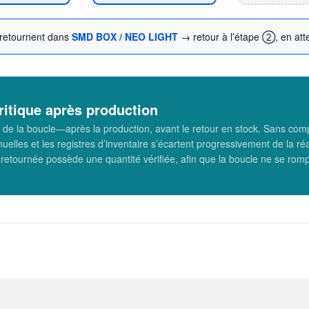
 retournent dans
SMD BOX / NEO LIGHT
→ retour à l’étape ②, en atte
ritique après production
 la boucle—après la production, avant le retour en stock. Sans compt
uelles et les registres d’inventaire s’écartent progressivement de la
retournée possède une quantité vérifiée, afin que la boucle ne se romp