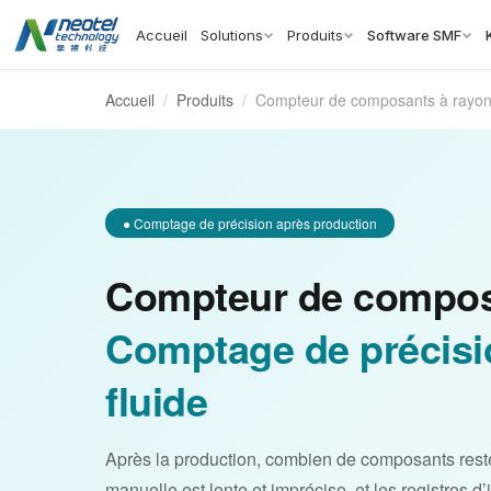
Accueil
Solutions
Produits
Software SMF
Accueil
/
Produits
/
Compteur de composants à ray
● Comptage de précision après production
Compteur de compo
Comptage de précisio
fluide
Après la production, combien de composants reste-
manuelle est lente et imprécise, et les registres d