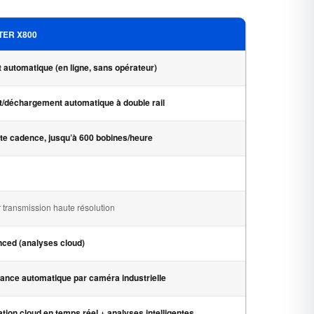
TER X800
 automatique (en ligne, sans opérateur)
/déchargement automatique à double rail
te cadence, jusqu’à 600 bobines/heure
 transmission haute résolution
ced (analyses cloud)
nce automatique par caméra industrielle
tion cloud en temps réel + analyses intelligentes