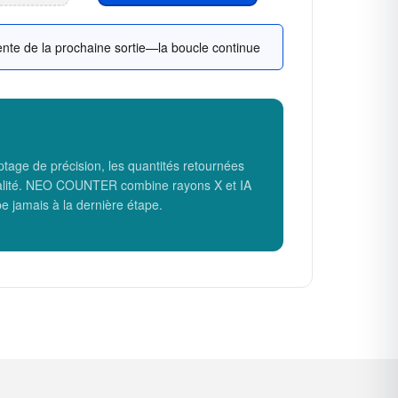
nte de la prochaine sortie—la boucle continue
age de précision, les quantités retournées
 réalité. NEO COUNTER combine rayons X et IA
e jamais à la dernière étape.