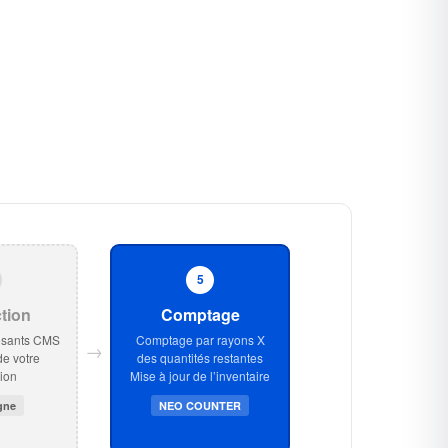
5
tion
Comptage
osants CMS
Comptage par rayons X
→
de votre
des quantités restantes
ion
Mise à jour de l’inventaire
igne
NEO COUNTER