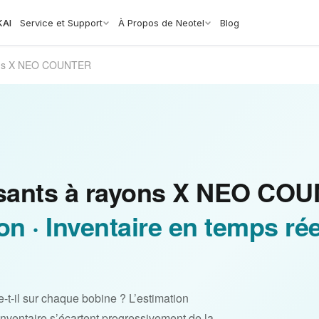
KAI
Service et Support
À Propos de Neotel
Blog
ons X NEO COUNTER
sants à rayons X NEO CO
n · Inventaire en temps rée
t-il sur chaque bobine ? L’estimation
’inventaire s’écartent progressivement de la