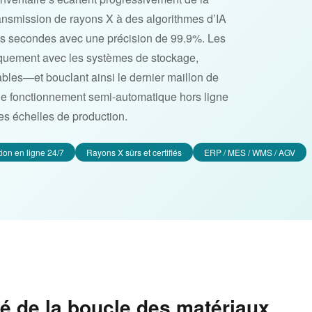
nsmission de rayons X à des algorithmes d’IA
es secondes avec une précision de 99.9%. Les
quement avec les systèmes de stockage,
iables—et bouclant ainsi le dernier maillon de
le fonctionnement semi-automatique hors ligne
es échelles de production.
ion en ligne 24/7
Rayons X sûrs et certifiés
ERP / MES / WMS / AGV
té de la boucle des matériaux