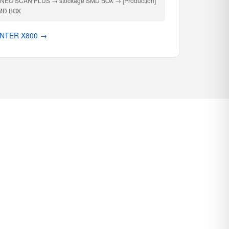
t NEO SCAN PLUS → stockage SMD BOX → [Production]
SMD BOX
OUNTER X800 →