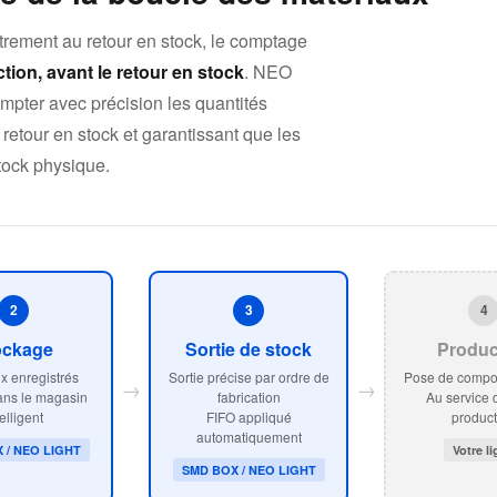
trement au retour en stock, le comptage
tion, avant le retour en stock
. NEO
pter avec précision les quantités
 retour en stock et garantissant que les
stock physique.
2
3
4
ockage
Sortie de stock
Produc
x enregistrés
Sortie précise par ordre de
Pose de comp
→
→
ans le magasin
fabrication
Au service 
elligent
FIFO appliqué
product
automatiquement
 / NEO LIGHT
Votre l
SMD BOX / NEO LIGHT