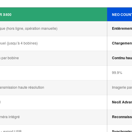
R X400
NEO COUN
ue (hors ligne, opération manuelle)
Entièrement
el (jusqu’à 4 bobines)
Chargement
 par bobine
Continu hau
99.9%
ransmission haute résolution
Imagerie par
d
NeoX Advan
méra intégré
Reconnaissa
 + export USB
Synchronisa