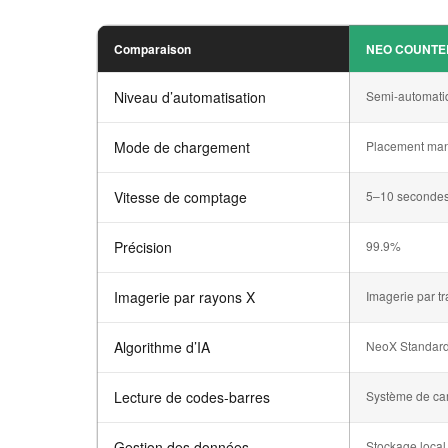
Comparaison
NEO COUNTE
Niveau d’automatisation
Semi-automatiq
Mode de chargement
Placement manu
Vitesse de comptage
5–10 secondes
Précision
99.9%
Imagerie par rayons X
Imagerie par t
Algorithme d’IA
NeoX Standar
Lecture de codes-barres
Système de ca
Gestion des données
Stockage local