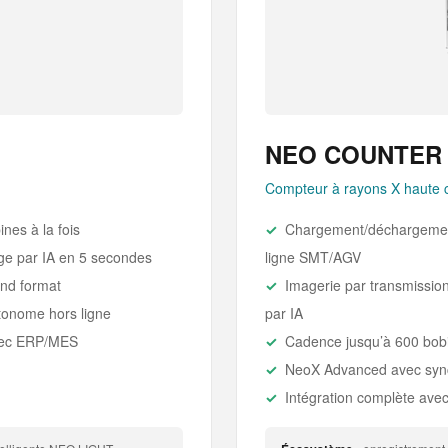
NEO COUNTER 
Compteur à rayons X haute 
nes à la fois
Chargement/déchargement 
ge par IA en 5 secondes
ligne SMT/AGV
nd format
Imagerie par transmissio
tonome hors ligne
par IA
avec ERP/MES
Cadence jusqu’à 600 bobi
NeoX Advanced avec synch
Intégration complète av