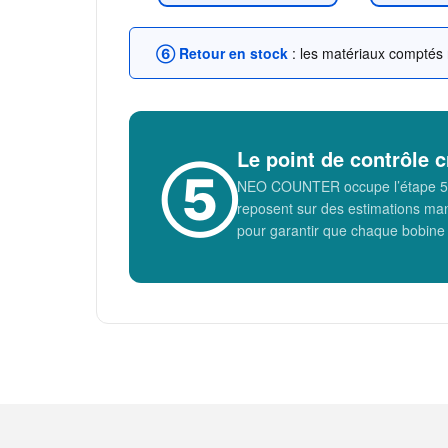
⑥ Retour en stock
: les matériaux comptés
Le point de contrôle c
⑤
NEO COUNTER occupe l’étape 5 de
reposent sur des estimations man
pour garantir que chaque bobine 