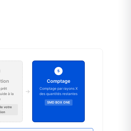
5
tion
Comptage
 prêt
Comptage par rayons X
→
luide à la
des quantités restantes
e
SMD BOX ONE
de votre
ion