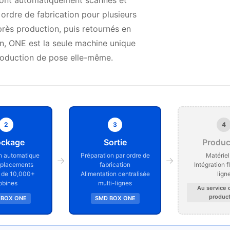
 sont automatiquement scannés et
 ordre de fabrication pour plusieurs
rès production, puis retournés en
n, ONE est la seule machine unique
production de pose elle-même.
2
3
4
ockage
Sortie
Produc
on automatique
Préparation par ordre de
Matériel
→
→
placements
fabrication
Intégration f
 de 10,000+
Alimentation centralisée
lign
obines
multi-lignes
Au service 
product
 BOX ONE
SMD BOX ONE