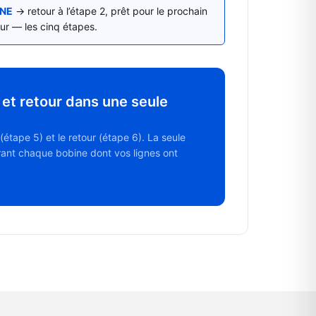
NE
→ retour à l’étape 2, prêt pour le prochain
our — les cinq étapes.
et retour dans une seule
étape 5) et le retour (étape 6). La seule
rant chaque bobine dont vos lignes ont