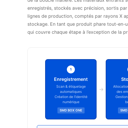
de la boucle matière. Les matériaux entrants
enregistrés, stockés avec précision, sortis par
lignes de production, comptés par rayons X ap
stockage. En tant que produit phare tout-en-u
qui couvre chaque étape à l’exception de la 
1
Enregistrement
St
Scan & étiquetage
Allocati
→
automatiques
des em
Création de l’identité
Gestion
numérique
b
SMD BOX ONE
SMD