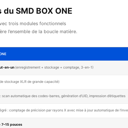
es du SMD BOX ONE
vec trois modules fonctionnels
re l’ensemble de la boucle matière.
 ONE
out-en-un
(enregistrement + stockage + comptage, 3-en-1)
de stockage XLR de grande capacité)
 : scan automatique des codes-barres, génération d’UID, impression d’étiquettes
égré : comptage de précision par rayons X avec mise à jour automatique de l’inve
e
7–15 pouces