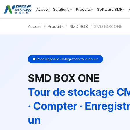
Accueil
Solutions
Produits
Software SMF
Accueil
/
Produits
/
SMD BOX
/
SMD BOX ONE
● Produit phare · Intégration tout-en-un
SMD BOX ONE
Tour de stockage C
· Compter · Enregistr
un