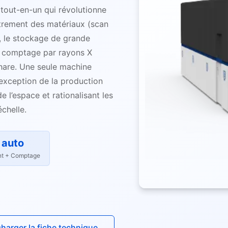
out-en-un qui révolutionne
strement des matériaux (scan
 le stockage de grande
e comptage par rayons X
are. Une seule machine
’exception de la production
 l’espace et rationalisant les
échelle.
 auto
nt + Comptage
charger la fiche technique