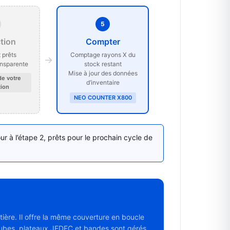
5
tion
Compter
 prêts
Comptage rayons X du
→
ansparente
stock restant
Mise à jour des données
de votre
d’inventaire
ion
NEO COUNTER X800
r à l’étape 2, prêts pour le prochain cycle de
ière. Il offre la même couverture en boucle
 tubes, plateaux JEDEC et bandes sont gérés