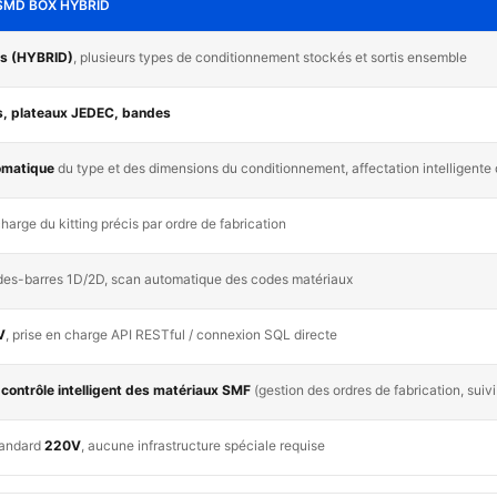
n SMD BOX HYBRID
es (HYBRID)
, plusieurs types de conditionnement stockés et sortis ensemble
s, plateaux JEDEC, bandes
omatique
du type et des dimensions du conditionnement, affectation intelligent
charge du kitting précis par ordre de fabrication
es-barres 1D/2D, scan automatique des codes matériaux
V
, prise en charge API RESTful / connexion SQL directe
contrôle intelligent des matériaux SMF
(gestion des ordres de fabrication, suiv
tandard
220V
, aucune infrastructure spéciale requise