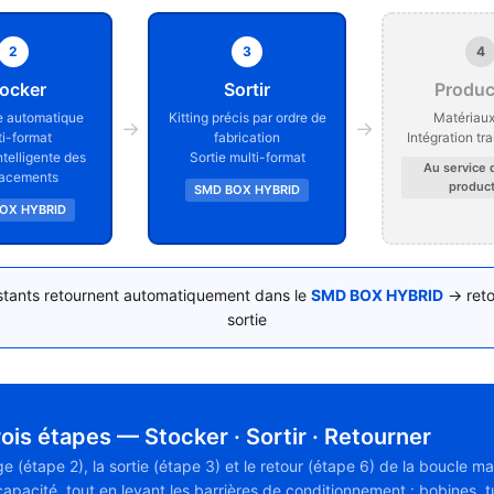
2
3
4
ocker
Sortir
Produc
 automatique
Kitting précis par ordre de
Matériaux
→
→
ti-format
fabrication
Intégration tr
ntelligente des
Sortie multi-format
Au service 
acements
product
SMD BOX HYBRID
OX HYBRID
stants retournent automatiquement dans le
SMD BOX HYBRID
→ retou
sortie
is étapes — Stocker · Sortir · Retourner
étape 2), la sortie (étape 3) et le retour (étape 6) de la boucle mat
capacité, tout en levant les barrières de conditionnement : bobines,