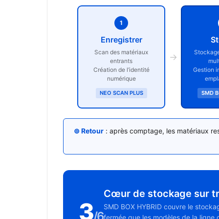
1
Enregistrer
St
Scan des matériaux
Stockage
→
entrants
mul
Création de l’identité
Gestion i
numérique
empl
NEO SCAN PLUS
SMD B
⊚ Retour
: après comptage, les matériaux re
Cœur de stockage sur tro
3
SMD BOX HYBRID couvre le stockage (
/6
fermée que les modèles de la ligne 