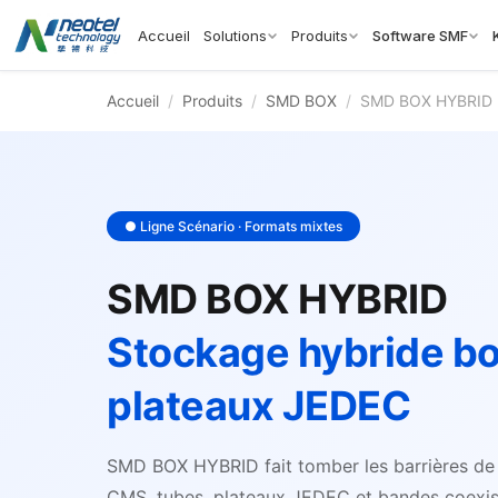
Accueil
Solutions
Produits
Software SMF
Accueil
/
Produits
/
SMD BOX
/
SMD BOX HYBRID
● Ligne Scénario · Formats mixtes
SMD BOX HYBRID
Stockage hybride bo
plateaux JEDEC
SMD BOX HYBRID fait tomber les barrières de
CMS, tubes, plateaux JEDEC et bandes coexis