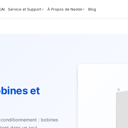
KAI
Service et Support
À Propos de Neotel
Blog
bines et
 conditionnement : bobines
tent dans un seul