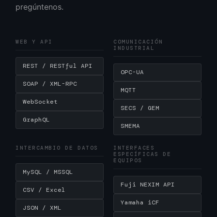
pregúntenos.
WEB Y API
COMUNICACIÓN
INDUSTRIAL
REST / RESTful API
OPC-UA
SOAP / XML-RPC
MQTT
WebSocket
SECS / GEM
GraphQL
SMEMA
INTERCAMBIO DE DATOS
INTERFACES
ESPECÍFICAS DE
EQUIPOS
MySQL / MSSQL
Fuji NEXIM API
CSV / Excel
Yamaha iCF
JSON / XML