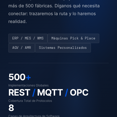
más de 500 fábricas. Díganos qué necesita
conectar: trazaremos la ruta y lo haremos
realidad.
ERP / MES / WMS
Máquinas Pick & Place
AGV / AMR
Sistemas Personalizados
500
+
Implementaciones Globales
REST
/
MQTT
/
OPC
Cobertura Total de Protocolos
8
Capas de Arquitectura de Software