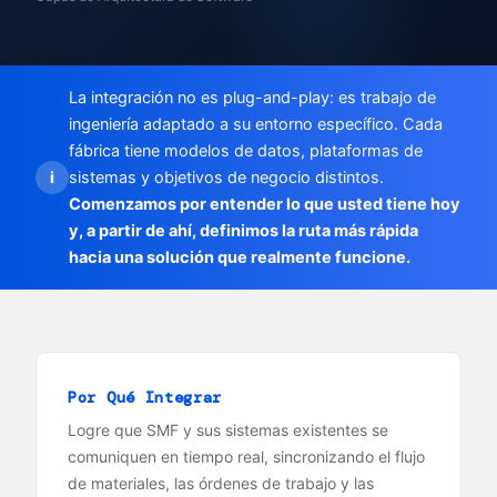
La integración no es plug-and-play: es trabajo de
ingeniería adaptado a su entorno específico. Cada
fábrica tiene modelos de datos, plataformas de
i
sistemas y objetivos de negocio distintos.
Comenzamos por entender lo que usted tiene hoy
y, a partir de ahí, definimos la ruta más rápida
hacia una solución que realmente funcione.
Por Qué Integrar
Logre que SMF y sus sistemas existentes se
comuniquen en tiempo real, sincronizando el flujo
de materiales, las órdenes de trabajo y las