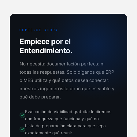
COMIENCE AHORA
Empiece por el
Entendimiento.
No necesita documentación perfecta ni
todas las respuestas. Solo díganos qué ERP
o MES utiliza y qué datos desea conectar:
nuestros ingenieros le dirán qué es viable y
qué debe preparar.
Evaluación de viabilidad gratuita: le diremos
con franqueza qué funciona y qué no
Lista de preparación clara para que sepa
exactamente qué reunir