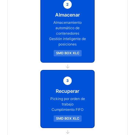
2
Almacenar
Almacenamiento
automático de
contenedores
Gestión inteligente de
posiciones
SMD BOX XLC
→
3
Recuperar
Picking por orden de
trabajo
Cumplimiento FIFO
SMD BOX XLC
→