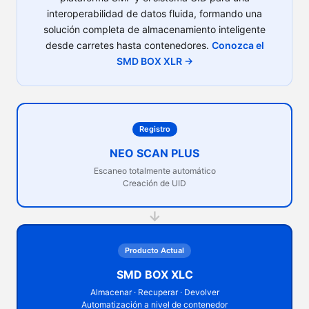
interoperabilidad de datos fluida, formando una
solución completa de almacenamiento inteligente
desde carretes hasta contenedores.
Conozca el
SMD BOX XLR →
Registro
NEO SCAN PLUS
Escaneo totalmente automático
Creación de UID
→
Producto Actual
SMD BOX XLC
Almacenar · Recuperar · Devolver
Automatización a nivel de contenedor