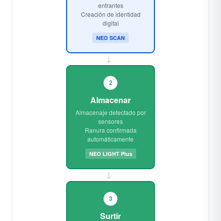
entrantes
Creación de identidad
digital
NEO SCAN
→
2
Almacenar
Almacenaje detectado por
sensores
Ranura confirmada
automáticamente
NEO LIGHT Plus
→
3
Surtir