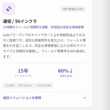
SMT市場10-15%
通信 / 5Gインフラ
15年間のフィールド信頼性を保護 · RF部品の完全な環境管理
GaNパワーアンプはキャリアボード上の受動部品よりはる
かに高価です。湿気は誘電特性を変化させ、フィールド障
害を引き起こします。完全な環境管理により15年のライフ
サイクル信頼性を確保し、フィールド障害率を60%削減し
ます。
15年
60%↓
ライフサイクル
障害率削減
TL 9000
IPC Class 3
J-STD-033D
通信ソリューションを取得
→