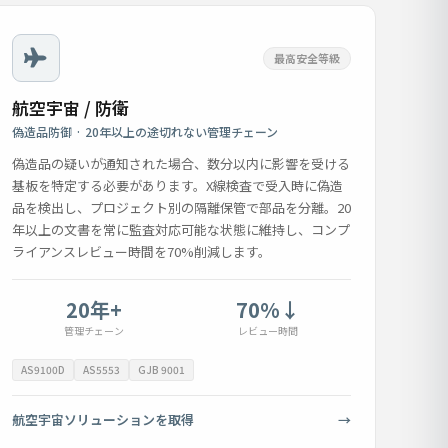
最高安全等級
航空宇宙 / 防衛
偽造品防御 · 20年以上の途切れない管理チェーン
偽造品の疑いが通知された場合、数分以内に影響を受ける
基板を特定する必要があります。X線検査で受入時に偽造
品を検出し、プロジェクト別の隔離保管で部品を分離。20
年以上の文書を常に監査対応可能な状態に維持し、コンプ
ライアンスレビュー時間を70%削減します。
20年+
70%↓
管理チェーン
レビュー時間
AS9100D
AS5553
GJB 9001
航空宇宙ソリューションを取得
→