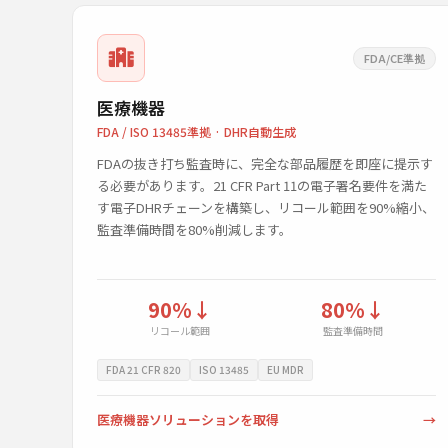
FDA/CE準拠
医療機器
FDA / ISO 13485準拠 · DHR自動生成
FDAの抜き打ち監査時に、完全な部品履歴を即座に提示す
る必要があります。21 CFR Part 11の電子署名要件を満た
す電子DHRチェーンを構築し、リコール範囲を90%縮小、
監査準備時間を80%削減します。
90%↓
80%↓
リコール範囲
監査準備時間
FDA 21 CFR 820
ISO 13485
EU MDR
医療機器ソリューションを取得
→