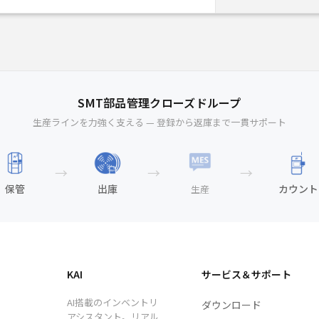
SMT部品管理クローズドループ
生産ラインを力強く支える — 登録から返庫まで一貫サポート
→
→
→
保管
出庫
カウント
生産
KAI
サービス＆サポート
AI搭載のインベントリ
ダウンロード
アシスタント。リアル