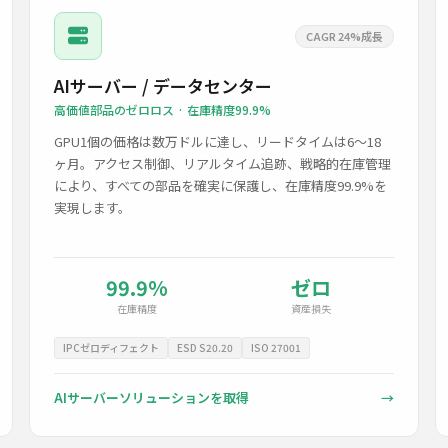
CAGR 24%成長
AIサーバー / データセンター
高価値部品のゼロロス · 在庫精度99.9%
GPU1個の価格は数万ドルに達し、リードタイムは6〜18
ヶ月。アクセス制御、リアルタイム追跡、戦略的在庫管理
により、すべての部品を確実に保護し、在庫精度99.9%を
実現します。
99.9%
ゼロ
在庫精度
資産損失
IPCゼロディフェクト
ESD S20.20
ISO 27001
AIサーバーソリューションを取得
→