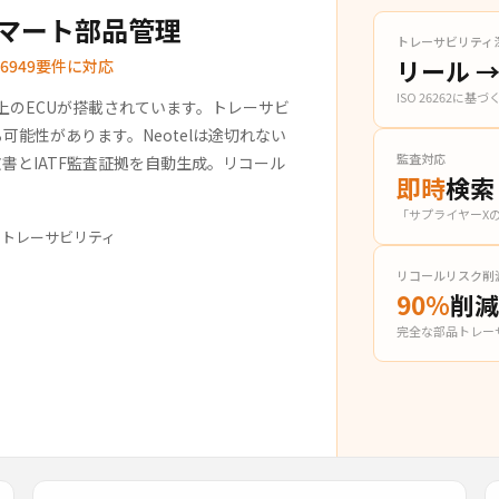
マート部品管理
トレーサビリティ
リール 
6949要件に対応
ISO 26262に
以上のECUが搭載されています。トレーサビ
能性があります。Neotelは途切れない
監査対応
書とIATF監査証拠を自動生成。リコール
即時
検索
「サプライヤーX
バッチトレーサビリティ
リコールリスク削
90%
削
完全な部品トレー