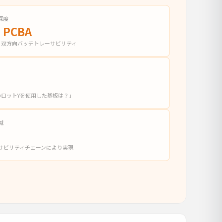
深度
→
PCBA
基づく双方向バッチトレーサビリティ
のロットYを使用した基板は？」
減
減
サビリティチェーンにより実現