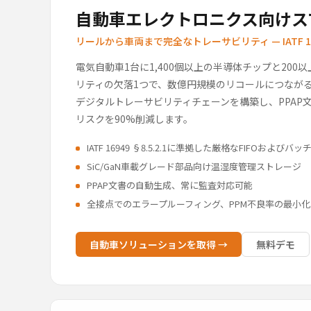
自動車エレクトロニクス向けス
リールから車両まで完全なトレーサビリティ — IATF 1
電気自動車1台に1,400個以上の半導体チップと200
リティの欠落1つで、数億円規模のリコールにつながる可
デジタルトレーサビリティチェーンを構築し、PPAP文
リスクを90%削減します。
IATF 16949 §8.5.2.1に準拠した厳格なFIFOおよび
SiC/GaN車載グレード部品向け温湿度管理ストレージ
PPAP文書の自動生成、常に監査対応可能
全接点でのエラープルーフィング、PPM不良率の最小化
自動車ソリューションを取得 →
無料デモ