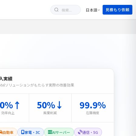
見積もり依頼
日本語
入実績
eotelソリューションがもたらす実際の改善効果
30%↑
50%↓
99.9%
効率向上
廃棄削減
在庫精度
自動車
家電・3C
AIサーバー
通信・5G