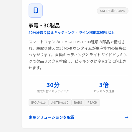
SMT市場30-40%
家電・3C製品
30分段取り替えキッティング · ライン稼働率95%以上
スマートフォンのBOMは800〜1,500種類の部品で構成さ
れ、段取り替えの1分のダウンタイムが生産能力の損失に
つながります。自動キッティングとライトガイドピッキン
グで欠品リスクを排除し、ピッキング効率を3倍に向上さ
せます。
30分
3倍
段取り替えキッティング
ピッキング速度
IPC-A-610
J-STD-033D
RoHS
REACH
家電ソリューションを取得
→