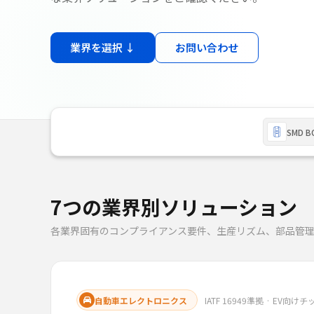
業界を選択 ↓
お問い合わせ
SMD B
7つの業界別ソリューション
各業界固有のコンプライアンス要件、生産リズム、部品管
自動車エレクトロニクス
IATF 16949準拠 · EV向け