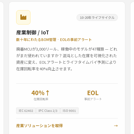
10-20年ライフサイクル
産業制御 / IoT
数十年にわたるBOM管理 · EOLの事前アラート
廃番MCUが3,000リール、稼働中のモデルが47種類 — どれ
がまだ使われていますか？混沌とした在庫を可視化された
資産に変え、EOLアラートとライフタイムバイ予測により
在庫回転率を40%向上させます。
40%↑
EOL
在庫回転率
事前アラート
IEC 62402
IPC Class 2/3
ISO 9001
産業ソリューションを取得
→