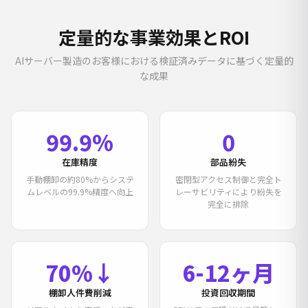
定量的な事業効果とROI
AIサーバー製造のお客様における検証済みデータに基づく定量的
な成果
99.9%
0
在庫精度
部品紛失
手動棚卸の約80%からシステ
密閉型アクセス制御と完全ト
ムレベルの99.9%精度へ向上
レーサビリティにより紛失を
完全に排除
70%↓
6-12ヶ月
棚卸人件費削減
投資回収期間