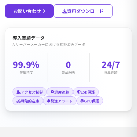
お問い合わせ
資料ダウンロード
導入実績データ
AIサーバーメーカーにおける検証済みデータ
99.9%
0
24/7
在庫精度
部品紛失
資産追跡
アクセス制御
資産追跡
ESD保護
戦略的在庫
発注アラート
GPU保護