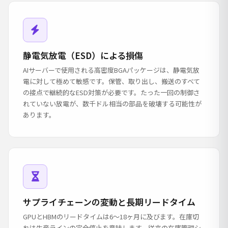
静電気放電（ESD）による損傷
AIサーバーで使用される高密度BGAパッケージは、静電気放
電に対して極めて敏感です。保管、取り出し、搬送のすべて
の接点で継続的なESD対策が必要です。たった一回の制御さ
れていない放電が、数千ドル相当の部品を破壊する可能性が
あります。
サプライチェーンの変動と長期リードタイム
GPUとHBMのリードタイムは6〜18ヶ月に及びます。在庫切
れは生産ラインの完全停止を意味します。従来の在庫管理シ