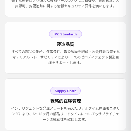
完全な監査ログを備えた役割ベースのアクセス制御が、資産管理、人
員認可、変更追跡に関する情報セキュリティ要件を満たします。
IPC Standards
製造品質
すべての部品の出所、保管条件、取扱履歴を記録・照会可能な完全な
マテリアルトレーサビリティにより、IPCのゼロディフェクト製造目
標をサポートします。
Supply Chain
戦略的在庫管理
インテリジェントな発注アラートを備えたリアルタイム在庫モニタリ
ングにより、6〜18ヶ月の部品リードタイムにおいてもサプライチェ
ーンの継続性を確保します。