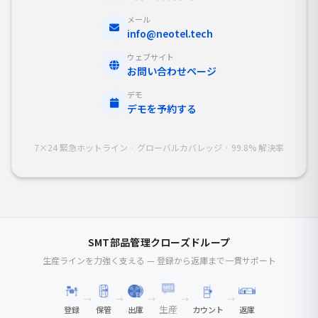
メール
info@neotel.tech
ウェブサイト
お問い合わせページ
デモ
デモを予約する
7×24 緊急ホットライン · グローバルカバレッジ · 99.8% 解決率
SMT部品管理クローズドループ
生産ラインを力強く支える — 登録から返庫まで一貫サポート
→
→
→
→
→
生産
登録
保管
出庫
カウント
返庫