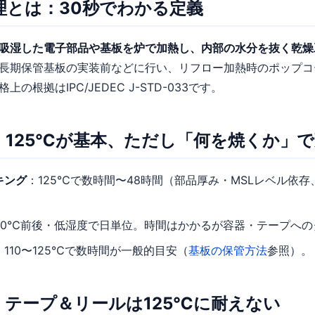
理とは：30秒でわかる定義
吸湿した電子部品や基板を炉で加熱し、内部の水分を抜く乾燥
長期保管基板の実装前などに行い、リフロー加熱時のポップコ
の根拠はIPC/JEDEC J-STD-033です。
：125℃が基本、ただし「何を焼くか」
キング
：125℃で数時間〜48時間（部品厚み・MSLレベル依存、J
40℃前後・低湿度で日単位。時間はかかるが容器・テープへの
：110〜125℃で数時間が一般的目安（
基板の保管方法
参照）。
：テープ＆リールは125℃に耐えない